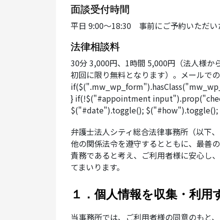
面談受付時間
平日 9:00～18:30 事前にご予約いた
法律相談料
30分 3,000円、1時間 5,000円（法
初回に限り無料となります）。メールでのご
if($(".mw_wp_form").hasClass("mw_wp_f
} if(!$("#appointment input").prop("chec
$("#date").toggle(); $("#how").toggle(); $(
弁護士法人シティ総合法律事務所（以下、
他の関係法令を遵守するとともに、最善の
責務であると考え、ご利用者様に安心し、
てまいります。
１．個人情報を収集・利用
当事務所では、ご利用者様の同意のもと、