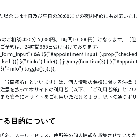
だいた場合には土日及び平日の20:00までの夜間相談にも対応いた
人様からのご相談は30分 5,000円、1時間10,000円）となり
予約は、24時間365日受け付けております。
orm_input") && !$("#appointment input").prop("checked"))
ked")){ $("#info").hide(); } jQuery(function($) { $("#appoin
"#info").toggle(); }); });
「当事務所」といいます）は、個人情報の保護に関する法律（
注意を払って本サイトの利用者（以下、「ご利用者様」といい
また安全に本サイトをご利用いただけるよう、以下の通りポリ
する目的について
氏名、メールアドレス、住所等の個人情報を収集させていただ